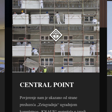
CENTRAL POINT
Povjerenje nam je ukazano od strane
preduzeća „Zetagradnja“ ugradnjom
kompletnog „KNAUF“ materijala u izradi