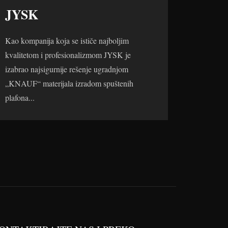
JYSK
Kao kompanija koja se ističe najboljim
kvalitetom i profesionalizmom JYSK je
izabrao najsigurnije rešenje ugradnjom
„KNAUF“ materijala izradom spuštenih
plafona...