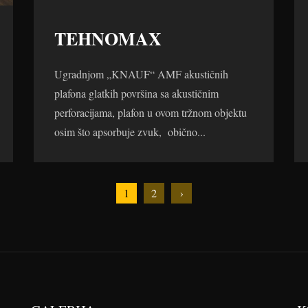
TEHNOMAX
Ugradnjom „KNAUF“ AMF akustičnih
plafona glatkih površina sa akustičnim
perforacijama, plafon u ovom tržnom objektu
osim što apsorbuje zvuk, obično...
1
2
›