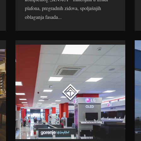
plafona, pregradnih zidova, spoljašnjih
oblaganja fasada...