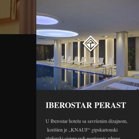
IBEROSTAR PERAST
U Iberostar hotelu sa savršenim dizajnom,
korišten je „KNAUF“ gipskartonski
plafonski sistem radi postizanja zdrave