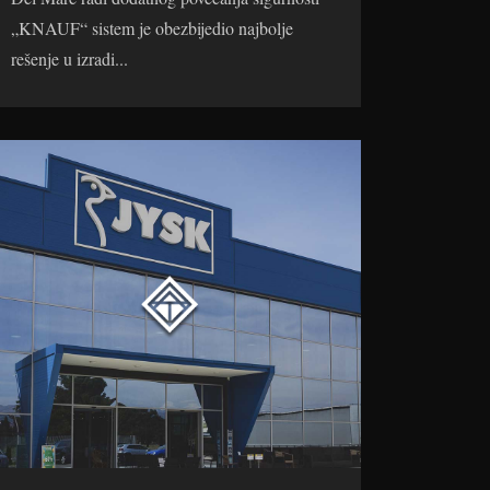
„KNAUF“ sistem je obezbijedio najbolje
rešenje u izradi...