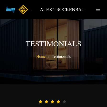
ALEX TROCKENBAU
TESTIMONIALS
Home
Testimonials




