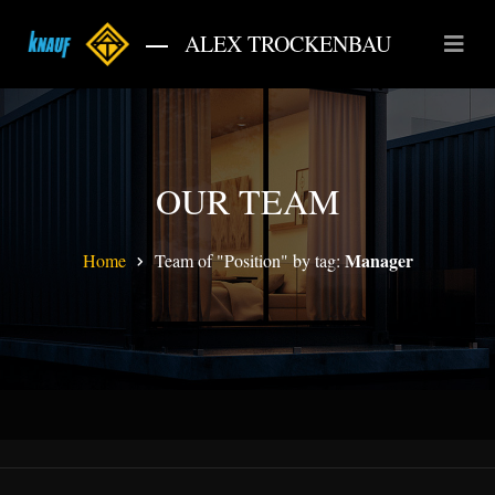
ALEX TROCKENBAU
OUR TEAM
Manager
Home
Team of "Position" by tag: